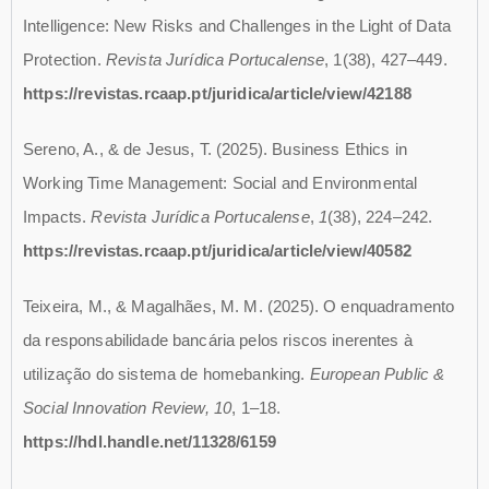
Intelligence: New Risks and Challenges in the Light of Data
Protection.
Revista Jurídica Portucalense
, 1(38), 427–449.
https://revistas.rcaap.pt/juridica/article/view/42188
Sereno, A., & de Jesus, T. (2025). Business Ethics in
Working Time Management: Social and Environmental
Impacts.
Revista Jurídica Portucalense
,
1
(38), 224–242.
https://revistas.rcaap.pt/juridica/article/view/40582
Teixeira, M., & Magalhães, M. M. (2025). O enquadramento
da responsabilidade bancária pelos riscos inerentes à
utilização do sistema de homebanking.
European Public &
Social Innovation Review, 10
, 1–18.
https://hdl.handle.net/11328/6159