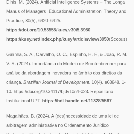
Dinis, M. (2024). Artificial Intelligence Systems – The Longa
Manus of Managers. Educational Administration: Theory and
Practice, 30(5), 6420–6425.
https://doi.org/10.53555/kuey.v30i5.3950
–
https://kuey.net/index.php/kuey/article/view/3950
(Scopus)
Galinha, S. A., Carvalho, O. C., Espinho, H. F., & João, R. M.
V. S. (2024). Importância do Modelo de Bronfenbrenner para
análise da abordagem inovadora no âmbito dos direitos da
criança.
Brazilian Journal of Developmen
t, 10(4), e68848, 1-
10. https://doi.org/10.34117/bjdv10n4-023. Repositório
Institucional UPT.
https://hdl.handle.net/11328/5597
Magalhães, B. (2024). A (des)necessidade de uma lei de
arbitragem administrativa no Ordenamento Jurídico