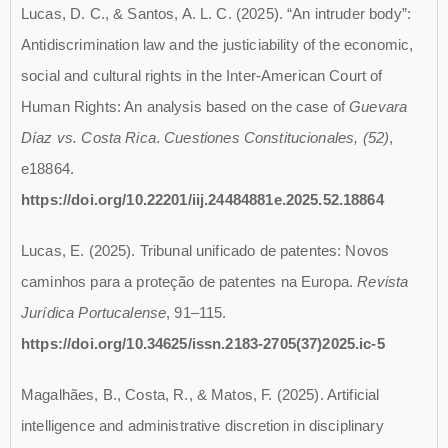
Lucas, D. C., & Santos, A. L. C. (2025). “An intruder body”:
Antidiscrimination law and the justiciability of the economic,
social and cultural rights in the Inter-American Court of
Human Rights: An analysis based on the case of
Guevara
Díaz vs. Costa Rica
.
Cuestiones Constitucionales, (52)
,
e18864.
https://doi.org/10.22201/iij.24484881e.2025.52.18864
Lucas, E. (2025). Tribunal unificado de patentes: Novos
caminhos para a proteção de patentes na Europa.
Revista
Jurídica Portucalense
, 91–115.
https://doi.org/10.34625/issn.2183-2705(37)2025.ic-5
Magalhães, B., Costa, R., & Matos, F. (2025). Artificial
intelligence and administrative discretion in disciplinary