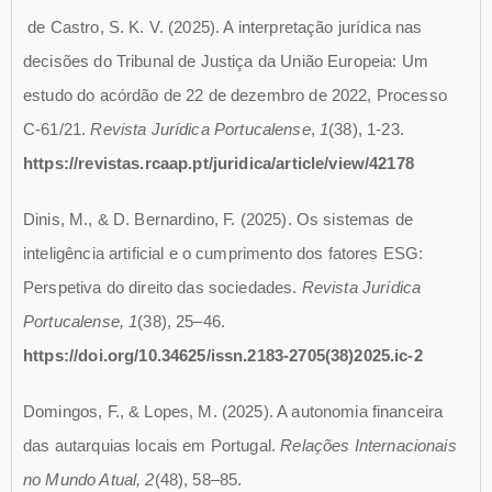
de Castro, S. K. V. (2025). A interpretação jurídica nas
decisões do Tribunal de Justiça da União Europeia: Um
estudo do acórdão de 22 de dezembro de 2022, Processo
C‑61/21.
Revista Jurídica Portucalense
,
1
(38), 1-23.
https://revistas.rcaap.pt/juridica/article/view/42178
Dinis, M., & D. Bernardino, F. (2025). Os sistemas de
inteligência artificial e o cumprimento dos fatores ESG:
Perspetiva do direito das sociedades.
Revista Jurídica
Portucalense, 1
(38), 25–46.
https://doi.org/10.34625/issn.2183-2705(38)2025.ic-2
Domingos, F., & Lopes, M. (2025). A autonomia financeira
das autarquias locais em Portugal.
Relações Internacionais
no Mundo Atual, 2
(48), 58–85.