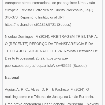
transporte aéreo internacional de passageiros: Uma visão
europeia. Revista Eletrônica de Direito Processual, 25(2),
346-379. Repositório Institucional UPT.
https://hdl.handle.net/11328/5721
(Scopus)
Nicolau Domingos, F. (2024). ARBITRAGEM TRIBUTÁRIA:
O (RECENTE) REFORÇO DA TRANSPARÊNCIA E DA
TUTELA JURISDICIONAL EFETIVA. Revista Eletrônica De
Direito Processual, 25(2).
https://www.e-
publicacoes.uerj.br/redp/article/view/85255
(Scopus)
National
Aguiar, A. R. C., Alves, D. R., & Pacheco, F. (2024). O
multilinguismo e o Tribunal de Justiça da União Europeia.
Uma breve abordagem jurisprudencial. Polissema –
Revista