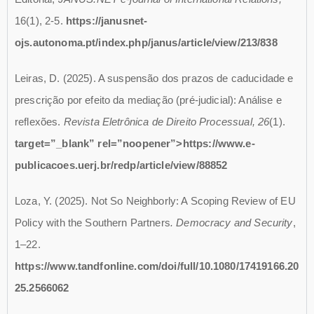
16(1), 2-5.
https://janusnet-
ojs.autonoma.pt/index.php/janus/article/view/213/838
Leiras, D. (2025). A suspensão dos prazos de caducidade e
prescrição por efeito da mediação (pré-judicial): Análise e
reflexões.
Revista Eletrônica de Direito Processual, 26
(1).
target=”_blank” rel=”noopener”>https://www.e-
publicacoes.uerj.br/redp/article/view/88852
Loza, Y. (2025). Not So Neighborly: A Scoping Review of EU
Policy with the Southern Partners
. Democracy and Security
,
1–22.
https://www.tandfonline.com/doi/full/10.1080/17419166.20
25.2566062