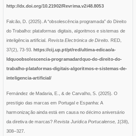
http://dx.doi.org/10.21902/Revrima.v2i48.8053
Falcão, D. (2025). A “obsolescência programada” do Direito
do Trabalho: plataformas digitais, algoritmos e sistemas de
inteligência artificial.
Revista Electrónica de Direito
. RED,
37(2), 73-93.
https://cij.up.pt/pt/red/ultima-edicao/a-
ldquoobsolescencia-programadardquo-do-direito-do-
trabalho-plataformas-digitais-algoritmos-e-sistemas-de-
inteligencia-artificial/
Fernández de Madaria, E., & de Carvalho, S. (2025). O
prestígio das marcas em Portugal e Espanha: A
harmonização ainda está em causa no décimo aniversário
da diretiva de marcas?
Revista Jurídica Portucalense, 1
(38),
308–327.