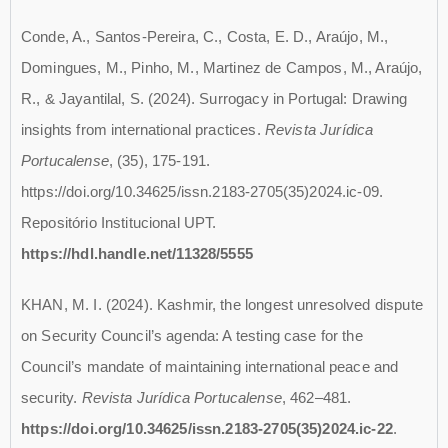
Conde, A., Santos-Pereira, C., Costa, E. D., Araújo, M.,
Domingues, M., Pinho, M., Martinez de Campos, M., Araújo,
R., & Jayantilal, S. (2024). Surrogacy in Portugal: Drawing
insights from international practices.
Revista Jurídica
Portucalense
, (35), 175-191.
https://doi.org/10.34625/issn.2183-2705(35)2024.ic-09.
Repositório Institucional UPT.
https://hdl.handle.net/11328/5555
KHAN, M. I. (2024). Kashmir, the longest unresolved dispute
on Security Council’s agenda: A testing case for the
Council’s mandate of maintaining international peace and
security.
Revista Jurídica Portucalense
, 462–481.
https://doi.org/10.34625/issn.2183-2705(35)2024.ic-22
.