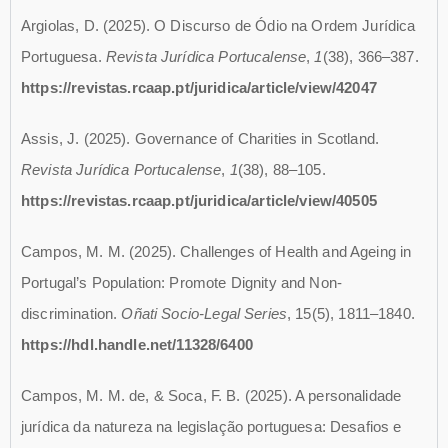
Argiolas, D. (2025). O Discurso de Ódio na Ordem Jurídica
Portuguesa.
Revista Jurídica Portucalense
,
1
(38), 366–387.
https://revistas.rcaap.pt/juridica/article/view/42047
Assis, J. (2025). Governance of Charities in Scotland.
Revista Jurídica Portucalense
,
1
(38), 88–105.
https://revistas.rcaap.pt/juridica/article/view/40505
Campos, M. M. (2025). Challenges of Health and Ageing in
Portugal’s Population: Promote Dignity and Non-
discrimination.
Oñati Socio-Legal Series
, 15(5), 1811–1840.
https://hdl.handle.net/11328/6400
Campos, M. M. de, & Soca, F. B. (2025). A personalidade
jurídica da natureza na legislação portuguesa: Desafios e