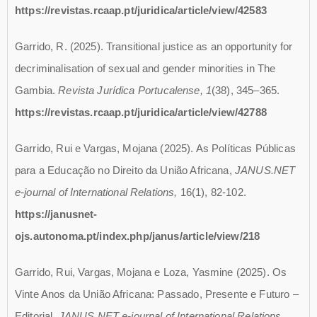
https://revistas.rcaap.pt/juridica/article/view/42583
Garrido, R. (2025). Transitional justice as an opportunity for
decriminalisation of sexual and gender minorities in The
Gambia.
Revista Jurídica Portucalense, 1
(38), 345–365.
https://revistas.rcaap.pt/juridica/article/view/42788
Garrido, Rui e Vargas, Mojana (2025). As Políticas Públicas
para a Educação no Direito da União Africana,
JANUS.NET
e-journal of International Relations,
16(1), 82-102.
https://janusnet-
ojs.autonoma.pt/index.php/janus/article/view/218
Garrido, Rui, Vargas, Mojana e Loza, Yasmine (2025). Os
Vinte Anos da União Africana: Passado, Presente e Futuro –
Editorial,
JANUS.NET e-journal of International Relations,