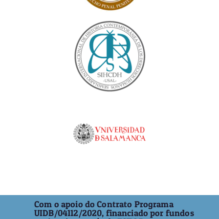
Com o apoio do Contrato Programa
UIDB/04112/2020, financiado por fundos